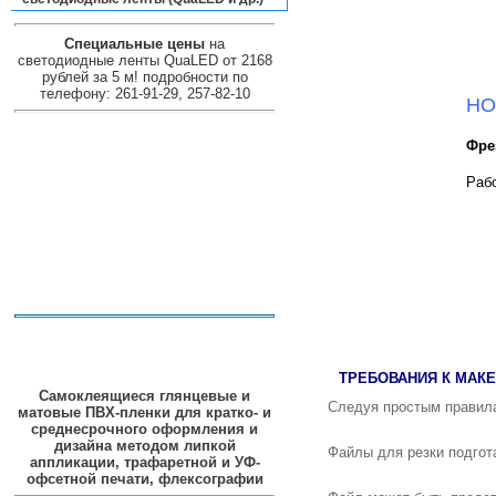
Специальные цены
на
светодиодные ленты QuaLED от 2168
рублей за 5 м! подробности по
телефону: 261-91-29, 257-82-10
НО
Фре
Рабо
ТРЕБОВАНИЯ К МАК
Самоклеящиеся глянцевые и
Следуя простым правила
матовые ПВХ-пленки для кратко- и
среднесрочного оформления и
дизайна методом липкой
Файлы для резки подгота
аппликации, трафаретной и УФ-
офсетной печати, флексографии