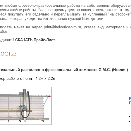
м любые фрезерно-гравировальные работы на собственном оборудован
чески любые работы.
Главное преимущество нашего предложения в том, 
ется покупать его отдельно и переплачивать за купленный "на стороне
ала, которая уходит на изготовление нужной Вам детали !
ислать макет на адрес print@helvetica-vrn.ru, указав вид материала 
абот.
удивят !
СКАЧАТЬ Прайс-Лист
ОСТИ:
тикальный распилочно-фрезеровальный комплекс G.M.C. (Италия)
ер рабочего поля - 4.2м х 2.2м
-
-