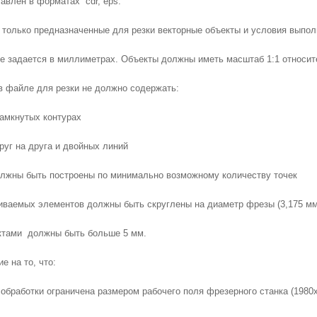
влен в форматах  cdr, eps.
только предназначенные для резки векторные объекты и условия выполн
е задается в миллиметрах. Объекты должны иметь масштаб 1:1 относите
в файле для резки не должно содержать: 
замкнутых контурах 
руг на друга и двойных линий 
лжны быть построены по минимально возможному количеству точек
иваемых элементов должны быть скруглены на диаметр фрезы (3,175 мм
тами  должны быть больше 5 мм.
 на то, что:
бработки ограничена размером рабочего поля фрезерного станка (1980х2